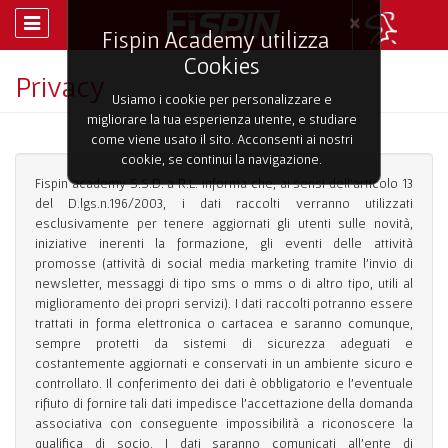
×
Fispin Academy utilizza
Cookies
Privacy
Usiamo i cookie per personalizzare e
migliorare la tua esperienza utente, e studiare
come viene usato il sito. Acconsenti ai nostri
cookie, se continui la navigazione.
Fispin academy S.S.D. a R.L. informa che, ai sensi dell’articolo 13
del D.lgs.n.196/2003, i dati raccolti verranno utilizzati
esclusivamente per tenere aggiornati gli utenti sulle novità,
iniziative inerenti la formazione, gli eventi delle attività
promosse (attività di social media marketing tramite l’invio di
newsletter, messaggi di tipo sms o mms o di altro tipo, utili al
miglioramento dei propri servizi). I dati raccolti potranno essere
trattati in forma elettronica o cartacea e saranno comunque,
sempre protetti da sistemi di sicurezza adeguati e
costantemente aggiornati e conservati in un ambiente sicuro e
controllato. Il conferimento dei dati è obbligatorio e l’eventuale
rifiuto di fornire tali dati impedisce l’accettazione della domanda
associativa con conseguente impossibilità a riconoscere la
qualifica di socio. I dati saranno comunicati all’ente di