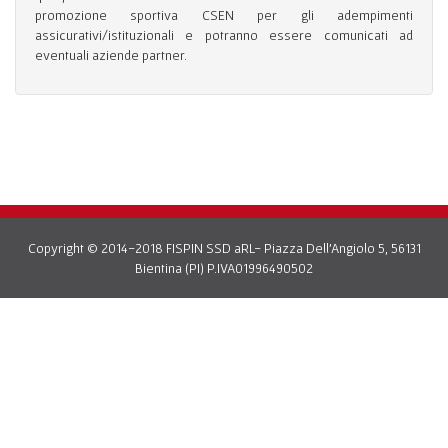
promozione sportiva CSEN per gli adempimenti
assicurativi/istituzionali e potranno essere comunicati ad
eventuali aziende partner.
Copyright © 2014-2018 FISPIN SSD aRL- Piazza Dell'Angiolo 5, 56131
Bientina (PI) P.IVA01996490502